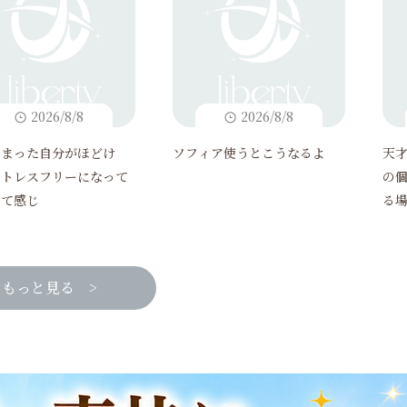
2026/8/8
2026/8/8
固まった自分がほどけ
ソフィア使うとこうなるよ
天
ストレスフリーになって
の
って感じ
る
れ
もっと見る >