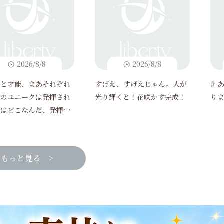
2026/8/8
2026/8/8
性と才能、まあそれぞれ
すげえ、すげえじゃん。人が
# 
々のユニークは発揮され
光り輝くと！花咲かす完成！
り
所はどこなんだ、発揮さ
か。
もっと見る >