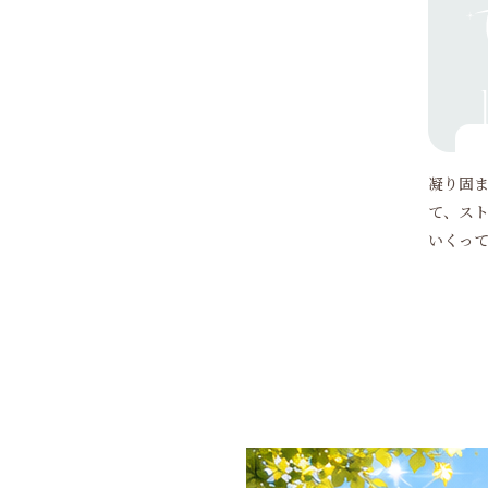
凝り固
て、ス
いくっ